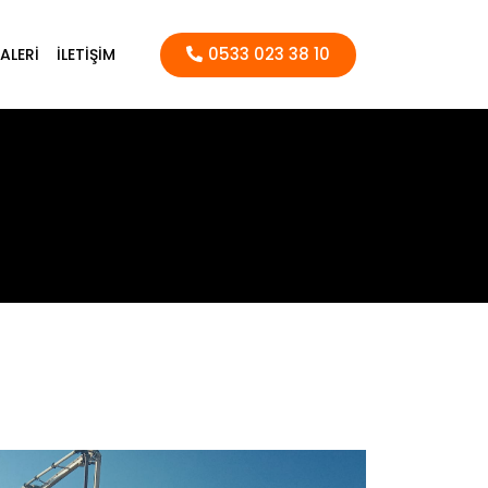
0533 023 38 10
ALERI
İLETIŞIM